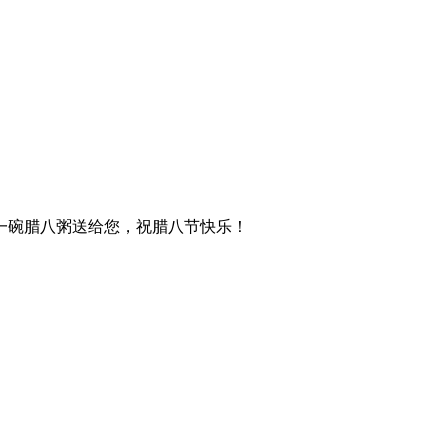
一碗腊八粥送给您，祝腊八节快乐！