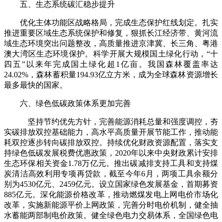
五、生态系统碳汇稳步提升
优化主体功能区战略格局，完成生态保护红线划定。扎实
推进重要区域生态系统保护和修复，狠抓长江经济带、黄河流
域生态环境突出问题整改，高质量推进京津冀、长三角、粤港
澳大湾区生态环境保护。科学开展大规模国土绿化行动，“十
四五”以来年完成国土绿化超1亿亩。我国森林覆盖率达
24.02%，森林蓄积量194.93亿立方米，成为全球森林资源增长
最多最快的国家。
六、绿色低碳政策体系更加完善
坚持节约优先方针，完善能源消耗总量和强度调控，夯
实碳排放双控基础能力，高水平高质量开展节能工作，推动能
耗双控逐步转向碳排放双控。持续优化财政资源配置，落实支
持绿色低碳发展税费优惠政策，2020年以来中央财政累计安排
生态环保相关资金1.78万亿元。推出碳减排支持工具和支持煤
炭清洁高效利用专项再贷款，截至今年6月，两项工具余额分
别为4530亿元、2459亿元。设立国家绿色发展基金，首期募资
885亿元。深化能源价格改革，推动燃煤发电上网电价市场化
改革，实施新能源平价上网政策，完善分时电价机制，健全抽
水蓄能两部制电价政策。健全绿色电力交易体系，全国绿色电