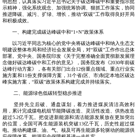
明思想，认真落实习近平总书记关于碳达峰碳中和重要指示批
示精神，强化系统观念、加强统筹协调、狠抓工作落实，协同
推进降碳、减污、扩绿、增长，推动“双碳”工作取得良好开局
和积极成效。
一、构建完成碳达峰碳中和“1+N”政策体系
以习近平同志为核心的党中央将碳达峰碳中和纳入生态文
明建设整体布局和经济社会发展全局，对“双碳”工作作出总体
部署。党中央、国务院印发《关于完整准确全面贯彻新发展理
念做好碳达峰碳中和工作的意见》，国务院发布《2030年前碳
达峰行动方案》，各有关部门出台12份重点领域、重点行业实
施方案和11份支撑保障方案，31个省(区、市)制定本地区碳达
峰实施方案，“双碳”政策体系构建完成并持续落实。
二、能源绿色低碳转型稳步推进
坚持先立后破、通盘谋划，着力推进煤炭清洁高效利
用，累计完成煤电机组节能降碳改造、灵活性改造、供热改造
超过5.2亿千瓦。把促进新能源和清洁能源发展放在更加突出
的位置，全国可再生能源装机突破13亿千瓦，历史性超过煤
电。推动构建煤、油、气、核及可再生能源多轮驱动的能源供
应保障体系，能源安全保障根基进一步扎牢。