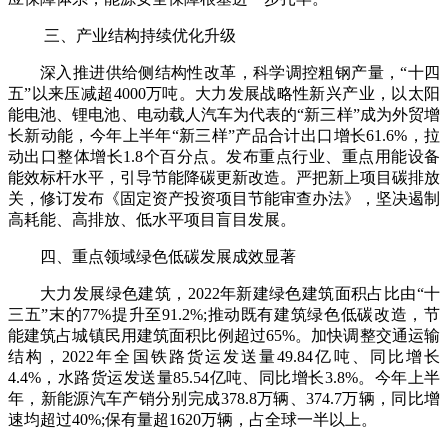
三、产业结构持续优化升级
深入推进供给侧结构性改革，科学调控粗钢产量，“十四
五”以来压减超4000万吨。大力发展战略性新兴产业，以太阳
能电池、锂电池、电动载人汽车为代表的“新三样”成为外贸增
长新动能，今年上半年“新三样”产品合计出口增长61.6%，拉
动出口整体增长1.8个百分点。发布重点行业、重点用能设备
能效标杆水平，引导节能降碳更新改造。严把新上项目碳排放
关，修订发布《固定资产投资项目节能审查办法》，坚决遏制
高耗能、高排放、低水平项目盲目发展。
四、重点领域绿色低碳发展成效显著
大力发展绿色建筑，2022年新建绿色建筑面积占比由“十
三五”末的77%提升至91.2%;推动既有建筑绿色低碳改造，节
能建筑占城镇民用建筑面积比例超过65%。加快调整交通运输
结构，2022年全国铁路货运发送量49.84亿吨、同比增长
4.4%，水路货运发送量85.54亿吨、同比增长3.8%。今年上半
年，新能源汽车产销分别完成378.8万辆、374.7万辆，同比增
速均超过40%;保有量超1620万辆，占全球一半以上。