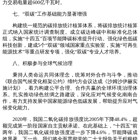
力交易电量超600亿千瓦时。
七、“双碳”工作基础能力显著增强
构建统一规范的碳排放统计核算体系，将碳排放统计核算
正式纳入国家统计调查制度。成立碳达峰碳中和标准化总体
组，实施“十四五”百项节能降碳标准提升行动。强化绿色低碳
科技创新，建成5个“双碳”领域国家重点实验室，实施“可再生
能源技术”等重点研发专项，强化“双碳”专业人才培养。
八、积极参与全球气候治理
秉持人类命运共同体理念，统筹对外合作与斗争，推动
《联合国气候变化框架公约》缔约方会议达成《沙姆沙伊赫实
施计划》，着力构建公平合理、合作共赢的全球环境治理体
系。扎实推动绿色丝绸之路建设，深化应对气候变化南南合
作，有力支持发展中国家能源绿色低碳发展，帮助提升应对气
候变化能力。
2020年，我国二氧化碳排放强度比2005年下降48.4%，超
额完成第一阶段国家自主贡献承诺。在此基础上，“十四五”前
两年，我国二氧化碳排放强度进一步下降4.6%，节能降碳成
效显著。下一步，我们将全面贯彻党的二十大报告关于积极稳