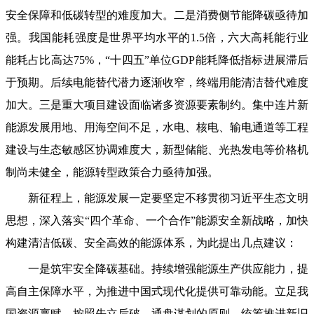
安全保障和低碳转型的难度加大。二是消费侧节能降碳亟待加
强。我国能耗强度是世界平均水平的1.5倍，六大高耗能行业
能耗占比高达75%，“十四五”单位GDP能耗降低指标进展滞后
于预期。后续电能替代潜力逐渐收窄，终端用能清洁替代难度
加大。三是重大项目建设面临诸多资源要素制约。集中连片新
能源发展用地、用海空间不足，水电、核电、输电通道等工程
建设与生态敏感区协调难度大，新型储能、光热发电等价格机
制尚未健全，能源转型政策合力亟待加强。
新征程上，能源发展一定要坚定不移贯彻习近平生态文明
思想，深入落实“四个革命、一个合作”能源安全新战略，加快
构建清洁低碳、安全高效的能源体系，为此提出几点建议：
一是筑牢安全降碳基础。持续增强能源生产供应能力，提
高自主保障水平，为推进中国式现代化提供可靠动能。立足我
国资源禀赋，按照先立后破、通盘谋划的原则，统筹推进新旧