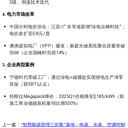
3级，倒逼技术迭代
4. 电力市场改革
中国分时电价深化：江苏/广东等省新增“绿电尖峰时段”，
电价差扩至0.8元/度
澳洲虚拟电厂（VPP）爆发：家庭光储系统聚合容量突破
5GW（占全国峰时负荷14%）
5. 企业典型案例
宁德时代零碳工厂：通过绿电+碳捕捉实现锂电生产净零
排放（获SBTi认证）
特斯拉Megapack降价：2025Q1价格降至$185/kWh（刺
激工商业储能装机量同比增300%）
上一篇：
“智慧能源管理三剑客”落地：电表、水表、空调控制