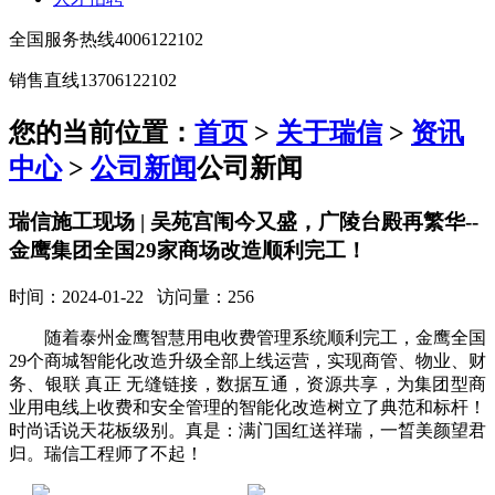
全国服务热线
4006122102
销售直线
13706122102
您的当前位置：
首页
>
关于瑞信
>
资讯
中心
>
公司新闻
公司新闻
瑞信施工现场 | 吴苑宫闱今又盛，广陵台殿再繁华--
金鹰集团全国29家商场改造顺利完工！
时间：2024-01-22 访问量：256
随着泰州金鹰智慧用电收费管理系统顺利完工，金鹰全国
29个商城智能化改造升级全部上线运营，实现商管、物业、财
务、银联 真正 无缝链接，数据互通，资源共享，为集团型商
业用电线上收费和安全管理的智能化改造树立了典范和标杆！
时尚话说天花板级别。真是：满门国红送祥瑞，一晳美颜望君
归。瑞信工程师了不起！