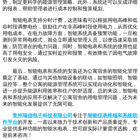
势，制定更科学的能源管理策略。此外，系统还可以生成详细
的报表，帮助管理者进行成本控制和预算规划。
智能电表支持分时计费，这意味着可以根据用电高峰和低
谷时段调整电价，鼓励住户在非高峰时段使用电力，从而优化
用电成本。在电力故障方面，智能系统具备预警功能，一旦检
测到异常用电模式，就会立即通知管理人员，以便迅速采取措
施，防范潜在的电力问题。同时，智能电表和系统的使用也提
高了用电安全，通过实时监控和报警，有效降低了因电气故障
引发火灾的风险。
最后，智能电表和系统的安装还为公寓宿舍的智能化管理
奠定了基础。通过与其他智能设备的联动，如智能照明、智能
温控等，整个公寓的能源管理系统可以实现自动化和智能化，
进一步提升能源利用效率和住户的舒适度。总的来说，智能电
表和系统的应用不仅解决了公寓宿舍的用电管理问题，还为未
来的智能化发展提供了无限可能。
常州瑞信电子科技有限公司
专注于
智能仪表终端
和
系统软
件平台
的开发，一直以来致力于技术创新和产品质量提升。专
业提供多种功能的智能水电表，您可跟实际计量需求选购，欢
迎前来咨询！