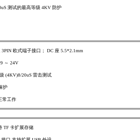
/700uS 测试的最高等级 4KV 防护
PIN 欧式端子接口； DC 座 5.5*2.1mm
9 ～ 24V
标准 4 级 (4KV)8/20uS 雷击测试
保护
内正常工作
支持 TF 卡扩展存储
ST 接口 支持扩展 USB 外设