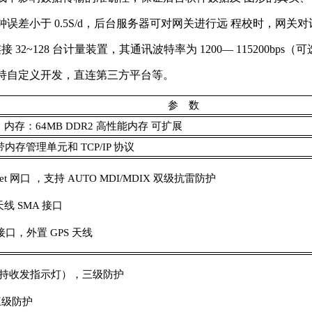
误差小于 0.5S/d，后台服务器可对网关进行远 程校时，网
 总 线 可连接 32~128 台计量装置，其通讯波特率为 1200— 11
支持自定义开发，直连第三方平台等。
参 数
z 内存：64MB DDR2 高性能内存 可扩展
存管理单元和 TCP/IP 协议
rnet 网口 ，支持 AUTO MDI/MDIX 双级抗雷防护
天线 SMA 接口
A 接口，外置 GPS 天线
接口（支持收发指示灯），三级防护
，三级防护